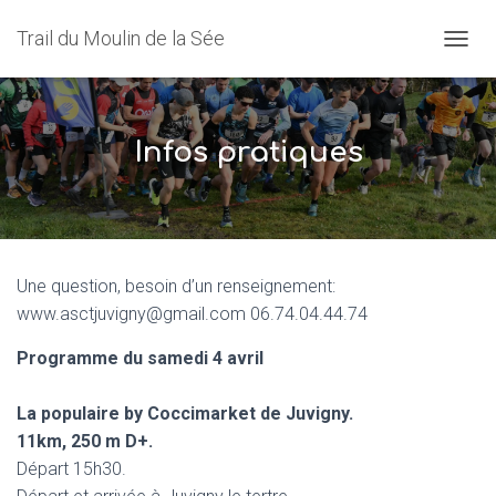
Trail du Moulin de la Sée
O
U
V
R
I
Infos pratiques
R
/
F
E
R
M
Une question, besoin d’un renseignement:
E
R
www.asctjuvigny@gmail.com 06.74.04.44.74
L
A
Programme du samedi 4 avril
N
A
La populaire by Coccimarket de Juvigny.
V
I
11km, 250 m D+.
G
Départ 15h30.
A