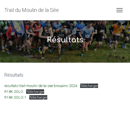
Trail du Moulin de la Sée
O
U
V
R
I
Résultats
R
/
F
E
R
M
Résultats.
E
R
resultats-trail-moulin-de-la-see-brouains-2024
Télécharger
L
R18K SOLO
Télécharger
A
R18K SOLO-1
Télécharger
N
A
V
I
G
A